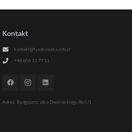
Kontakt
kontakt@tyszkowska.edu.pl
+48 606 11 77 11
Adres: Bydgoszcz, ulica Dwernickiego 8b/U1