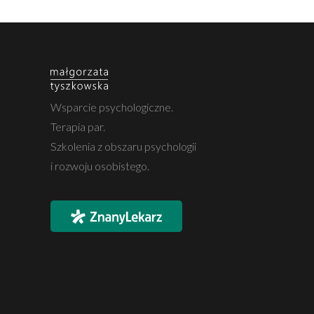
Wsparcie psychologiczne.
Terapia par.
Szkolenia z obszaru psychologii
i rozwoju osobistego.