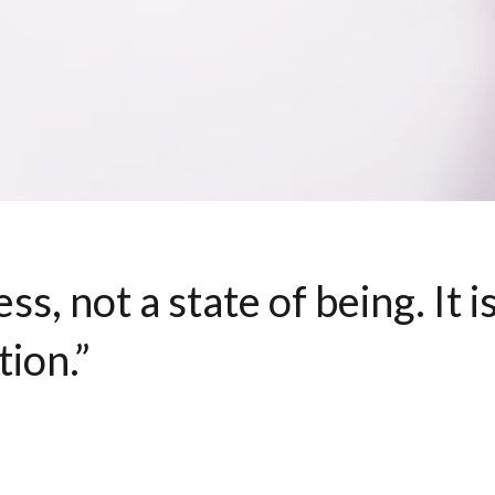
ess, not a state of being.
It i
tion.”