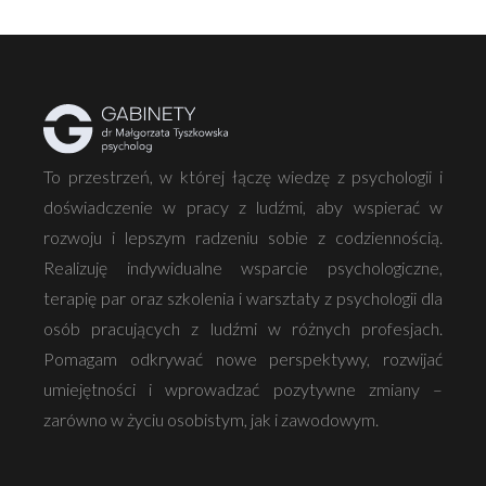
To przestrzeń, w której łączę wiedzę z psychologii i
doświadczenie w pracy z ludźmi, aby wspierać w
rozwoju i lepszym radzeniu sobie z codziennością.
Realizuję indywidualne wsparcie psychologiczne,
terapię par oraz szkolenia i warsztaty z psychologii dla
osób pracujących z ludźmi w różnych profesjach.
Pomagam odkrywać nowe perspektywy, rozwijać
umiejętności i wprowadzać pozytywne zmiany –
zarówno w życiu osobistym, jak i zawodowym.