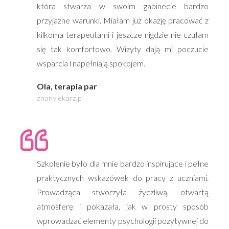
która stwarza w swoim gabinecie bardzo
przyjazne warunki. Miałam już okazję pracować z
kilkoma terapeutami i jeszcze nigdzie nie czułam
się tak komfortowo. Wizyty dają mi poczucie
wsparcia i napełniają spokojem.
Ola, terapia par
znanylekarz.pl
Szkolenie było dla mnie bardzo inspirujące i pełne
praktycznych wskaz
ó
wek do pracy z uczniami.
Prowadząca stworzyła życzliwą, otwartą
atmosferę i pokazała, jak w prosty spos
ó
b
wprowadzać elementy psychologii pozytywnej do