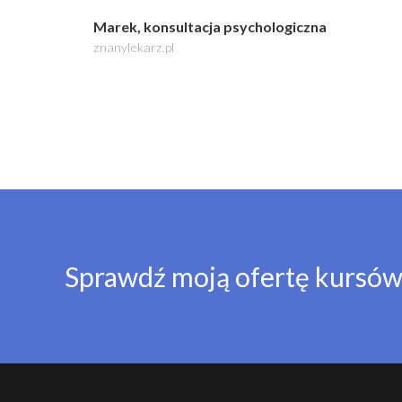
Marek, konsultacja psychologiczna
znanylekarz.pl
Sprawdź moją ofertę kursów 