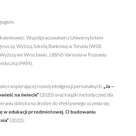
gogiem.
szkoleniowiec. Współpracowałam z Uniwersytetem
goszczy, Wyższą Szkołą Bankową w Toruniu (WSB
ą Wyższą we Wrocławiu , UBiNS Varsovia w Poznaniu
edyczną (PAM).
zieci wspierającej rozwój inteligencji personalnych:
„Ja –
wieść na świecie”
(2020) oraz książki metodycznej dla
pieraniu dziecka na drodze do efektywnego uczenia się:
ię w edukacji przedmiotowej. O budowaniu
znia”
(2022).