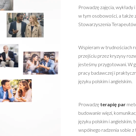
Prowadzę zajęcia, wykłady i 
w tym osobowości, a także z
Stowarzyszenia Terapeutów
Wspieram w trudnościach r
przejściu przez kryzysy roz
jesteśmy przygotowani. W g
pracy badawczej i praktyczn
języku polskim i angielskim.
Prowadzę
terapię par
meto
budowanie więzi, komunikacj
języku polskim i angielskim,
wspólnego radzenia sobie z 