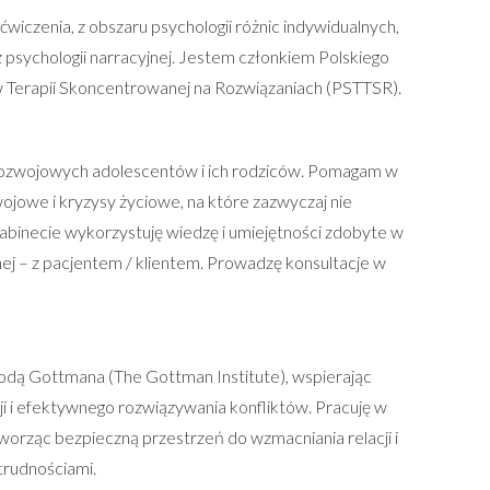
ćwiczenia, z obszaru psychologii różnic indywidualnych,
 psychologii narracyjnej. Jestem członkiem Polskiego
 Terapii Skoncentrowanej na Rozwiązaniach (PSTTSR).
ozwojowych adolescentów i ich rodziców. Pomagam w
wojowe i kryzysy życiowe, na które zazwyczaj nie
abinecie wykorzystuję wiedzę i umiejętności zdobyte w
ej – z pacjentem / klientem. Prowadzę konsultacje w
dą Gottmana (The Gottman Institute), wspierając
i i efektywnego rozwiązywania konfliktów. Pracuję w
 tworząc bezpieczną przestrzeń do wzmacniania relacji i
trudnościami.