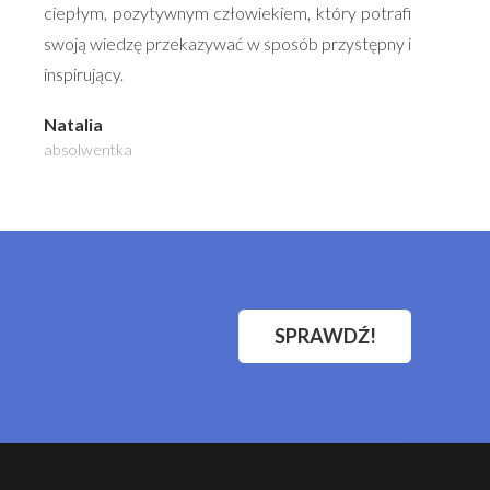
ciepłym, pozytywnym człowiekiem, kt
ó
ry potrafi
swoją wiedzę przekazywać w spos
ó
b przystępny i
inspirujący.
Natalia
absolwentka
SPRAWDŹ!