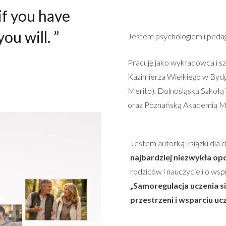
if you have
ou will. ”
Jestem psychologiem i peda
Pracuję jako wykładowca i 
Kazimierza Wielkiego w Byd
Merito), Dolnośląską Szkoł
oraz Poznańską Akademią M
Jestem autorką książki dla d
najbardziej niezwykła opo
rodziców i nauczycieli o ws
„Samoregulacja uczenia s
przestrzeni i wsparciu uc