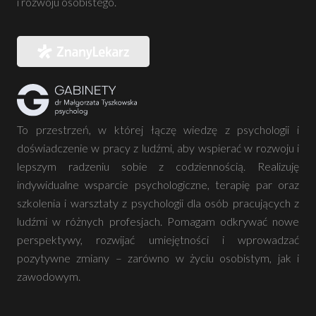
i rozwoju osobistego.
To przestrzeń, w której łączę wiedzę z psychologii i
doświadczenie w pracy z ludźmi, aby wspierać w rozwoju i
lepszym radzeniu sobie z codziennością. Realizuję
indywidualne wsparcie psychologiczne, terapię par oraz
szkolenia i warsztaty z psychologii dla osób pracujących z
ludźmi w różnych profesjach. Pomagam odkrywać nowe
perspektywy, rozwijać umiejętności i wprowadzać
pozytywne zmiany – zarówno w życiu osobistym, jak i
zawodowym.