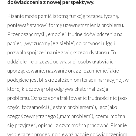
doświadczenia z nowej perspektywy.
Pisanie może pełnić istotną funkcję terapeutyczną,
ponieważ stanowi formę uzewnętrznienia problemu.
Przenosząc myśli, emocje i trudne doświadczenia na
papier, „wyrzucamy je z siebie”, co przynosi ulgę i
pozwala spojrzeć na nie z większego dystansu. To
oddzielenie przeżyć od własnej osoby ułatwia ich
uporządkowanie, nazwanie oraz zrozumienie.
Takie
podejście jest bliskie założeniom terapii narracyjnej, w
której kluczową rolę odgrywa eksternalizacja
problemu. Oznacza ona traktowanie trudności nie jako
części tożsamości („jestem problemem”), lecz jako
czegoś zewnętrznego („mam problem”), czemu można
się przyjrzeć, opisać i z czym można pracować. Pisanie
wspiera ten proces, ponieważ nadaje doświadczeniom