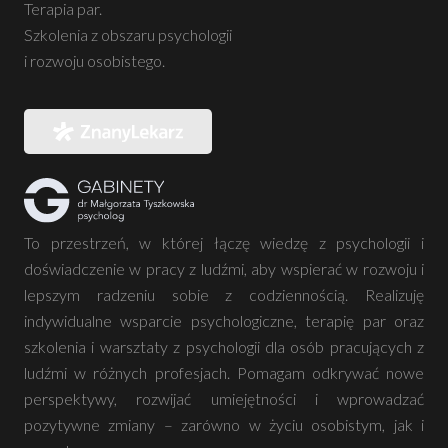
Terapia par.
Szkolenia z obszaru psychologii
i rozwoju osobistego.
To przestrzeń, w której łączę wiedzę z psychologii i
doświadczenie w pracy z ludźmi, aby wspierać w rozwoju i
lepszym radzeniu sobie z codziennością. Realizuję
indywidualne wsparcie psychologiczne, terapię par oraz
szkolenia i warsztaty z psychologii dla osób pracujących z
ludźmi w różnych profesjach. Pomagam odkrywać nowe
perspektywy, rozwijać umiejętności i wprowadzać
pozytywne zmiany – zarówno w życiu osobistym, jak i