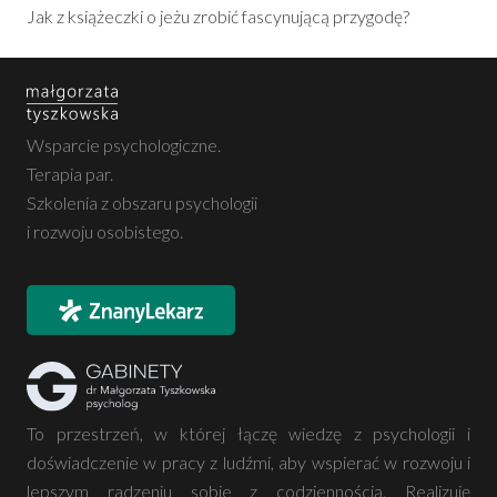
Jak z książeczki o jeżu zrobić fascynującą przygodę?
Wsparcie psychologiczne.
Terapia par.
Szkolenia z obszaru psychologii
i rozwoju osobistego.
To przestrzeń, w której łączę wiedzę z psychologii i
doświadczenie w pracy z ludźmi, aby wspierać w rozwoju i
lepszym radzeniu sobie z codziennością. Realizuję