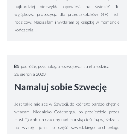
najbardziej niezwykła opowieść na świecie”. To
wyjątkowa propozycja dla przedszkolaków (4+) i ich
rodziców. Napisałam i wydałam tę książkę w momencie
kończenia…
podróże
,
psychologia rozwojowa
,
strefa rodzica
26 sierpnia 2020
Namaluj sobie Szwecję
Jest takie miejsce w Szwecji, do którego bardzo chętnie
wracam. Niedaleko Goteborga, po przejeździe przez
most Tjornbron rzucony nad morską cieśniną wjeżdżasz
na wyspę Tjorn. To część szwedzkiego archipelagu