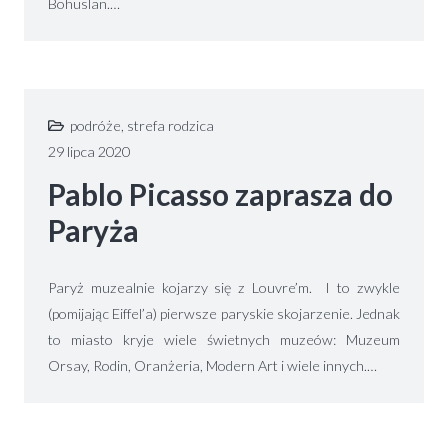
Bohuslan.…
podróże
,
strefa rodzica
29 lipca 2020
Pablo Picasso zaprasza do
Paryża
Paryż muzealnie kojarzy się z Louvre’m. I to zwykle
(pomijając Eiffel’a) pierwsze paryskie skojarzenie. Jednak
to miasto kryje wiele świetnych muzeów: Muzeum
Orsay, Rodin, Oranżeria, Modern Art i wiele innych.…