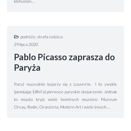
Bohuslan.…
podróże
,
strefa rodzica
29 lipca 2020
Pablo Picasso zaprasza do
Paryża
Paryż muzealnie kojarzy się z Louvre’m. I to zwykle
(pomijając Eiffel’a) pierwsze paryskie skojarzenie. Jednak
to miasto kryje wiele świetnych muzeów: Muzeum
Orsay, Rodin, Oranżeria, Modern Art i wiele innych.…