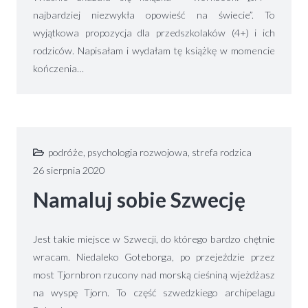
najbardziej niezwykła opowieść na świecie”. To
wyjątkowa propozycja dla przedszkolaków (4+) i ich
rodziców. Napisałam i wydałam tę książkę w momencie
kończenia…
podróże
,
psychologia rozwojowa
,
strefa rodzica
26 sierpnia 2020
Namaluj sobie Szwecję
Jest takie miejsce w Szwecji, do którego bardzo chętnie
wracam. Niedaleko Goteborga, po przejeździe przez
most Tjornbron rzucony nad morską cieśniną wjeżdżasz
na wyspę Tjorn. To część szwedzkiego archipelagu