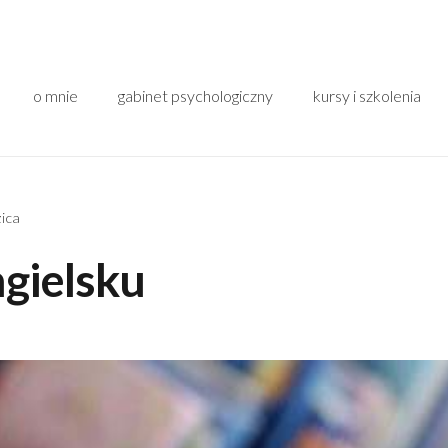
o mnie
gabinet psychologiczny
kursy i szkolenia
zica
ngielsku