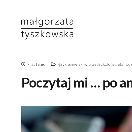
7 lat temu
język angielski w przedszkolu
,
strefa rod
Poczytaj mi … po a